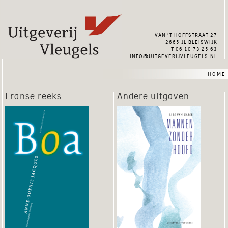
van ’t hoffstraat 27
2665 jl bleiswijk
t 06 10 73 25 63
info@uitgeverijvleugels.nl
home
Franse reeks
Andere uitgaven