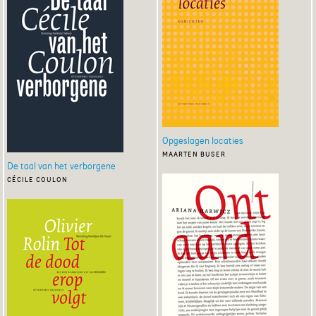
Opgeslagen locaties
maarten buser
De taal van het verborgene
cécile coulon