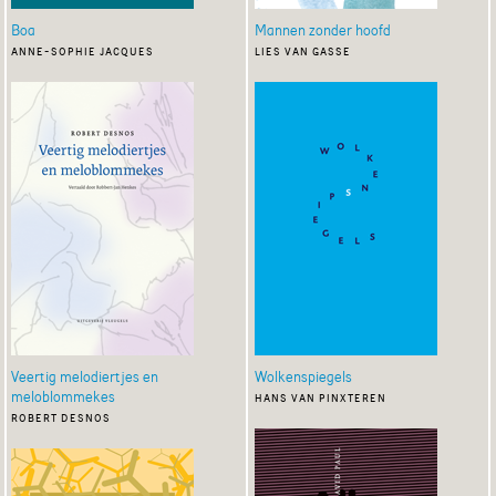
Boa
Mannen zonder hoofd
anne-sophie jacques
lies van gasse
Veertig melodiertjes en
Wolkenspiegels
meloblommekes
hans van pinxteren
robert desnos