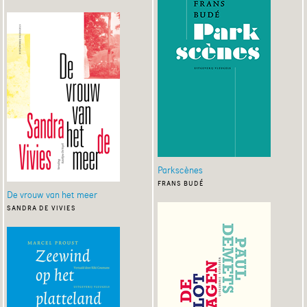
Parkscènes
frans budé
De vrouw van het meer
sandra de vivies