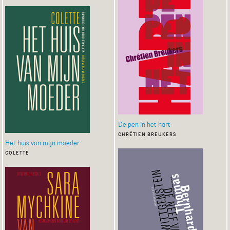
De pen in het hart
chrétien breukers
Het huis van mijn moeder
colette