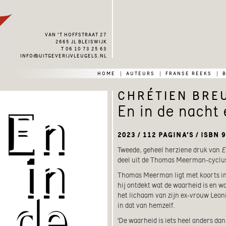
van ’t hoffstraat 27
2665 jl bleiswijk
t 06 10 73 25 63
info@uitgeverijvleugels.nl
home
auteurs
franse reeks
|
|
|
chrétien bre
En in de nacht
2023 / 112 PAGINA’S / ISBN 9
Tweede, geheel herziene druk van
E
deel uit de Thomas Meerman-cyclus 
Thomas Meerman ligt met koorts in 
hij ontdekt wat de waarheid is en wa
het lichaam van zijn ex-vrouw Leoni
in dat van hemzelf.
'De waarheid is iets heel anders dan