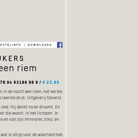
bestelinfo
downloads
|
ukers
 een riem
78 94 93186 98 9 /
€ 23,95
n in de nacht een riem
, het eerste
(eerste druk: Uitgeverij Oevers).
bed. Hij denkt na en droomt. En
ar die woont: in het lichaam. In
e en van zijn minnares Jitka, en
 wat ik altijd voor de waarheid heb