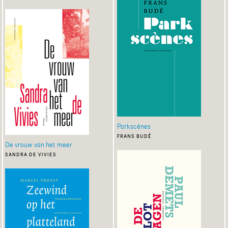
Parkscènes
frans budé
De vrouw van het meer
sandra de vivies