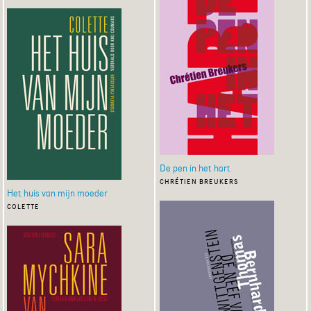
De pen in het hart
chrétien breukers
Het huis van mijn moeder
colette