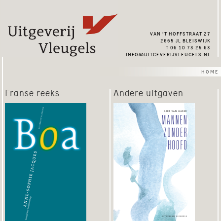
van ’t hoffstraat 27
2665 jl bleiswijk
t 06 10 73 25 63
info@uitgeverijvleugels.nl
home
Franse reeks
Andere uitgaven