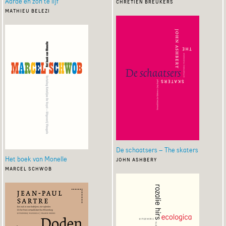
Aarde en zon te lijf
chrétien breukers
mathieu belezi
De schaatsers – The skaters
Het boek van Monelle
john ashbery
marcel schwob