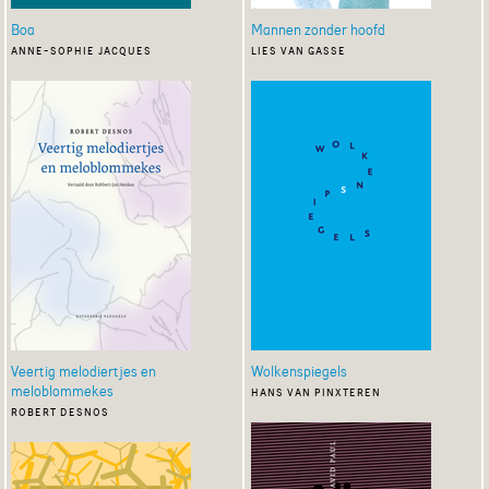
Boa
Mannen zonder hoofd
anne-sophie jacques
lies van gasse
Veertig melodiertjes en
Wolkenspiegels
meloblommekes
hans van pinxteren
robert desnos