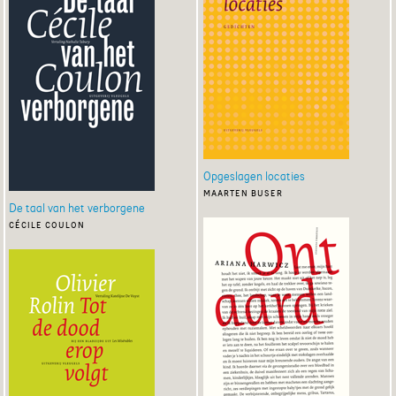
Opgeslagen locaties
maarten buser
De taal van het verborgene
cécile coulon