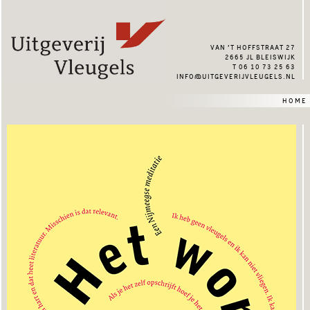
van ’t hoffstraat 27
2665 jl bleiswijk
t 06 10 73 25 63
info@uitgeverijvleugels.nl
home