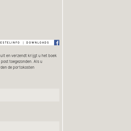
bestelinfo
downloads
|
lt en verzendt krijgt u het boek
 post toegezonden. Als u
orden de portokosten