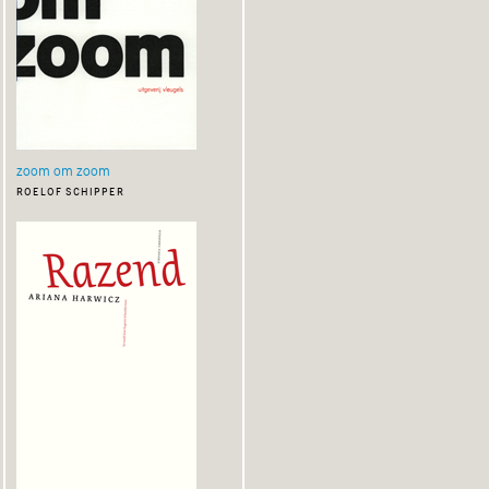
zoom om zoom
roelof schipper