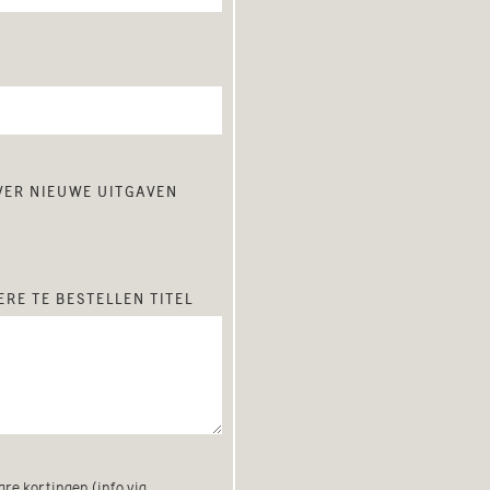
over nieuwe uitgaven
re te bestellen titel
re kortingen (info via