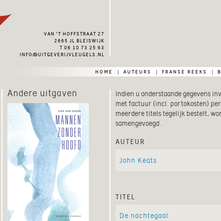
van ’t hoffstraat 27
2665 jl bleiswijk
t 06 10 73 25 63
info@uitgeverijvleugels.nl
home
auteurs
franse reeks
|
|
|
Andere uitgaven
Indien u onderstaande gegevens invu
met factuur (incl. portokosten) per
meerdere titels tegelijk bestelt, w
samengevoegd.
auteur
titel