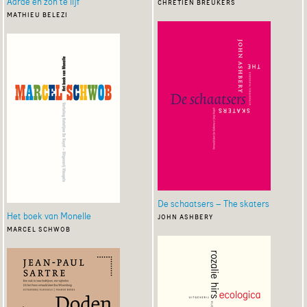
Aarde en zon te lijf
chrétien breukers
mathieu belezi
De schaatsers – The skaters
Het boek van Monelle
john ashbery
marcel schwob