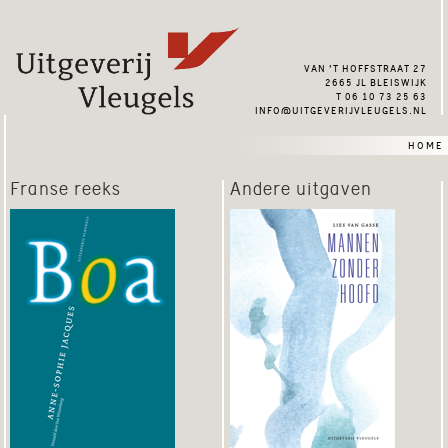
van ’t hoffstraat 27
2665 jl bleiswijk
t 06 10 73 25 63
info@uitgeverijvleugels.nl
home
Franse reeks
Andere uitgaven