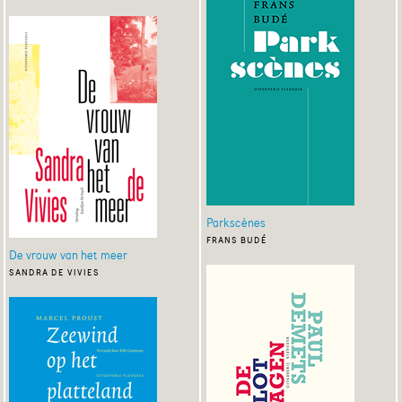
Parkscènes
frans budé
De vrouw van het meer
sandra de vivies