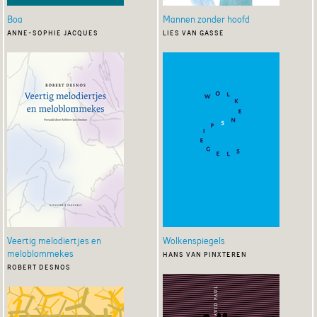
Boa
Mannen zonder hoofd
anne-sophie jacques
lies van gasse
Veertig melodiertjes en
Wolkenspiegels
meloblommekes
hans van pinxteren
robert desnos