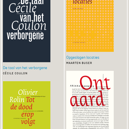
Opgeslagen locaties
maarten buser
De taal van het verborgene
cécile coulon