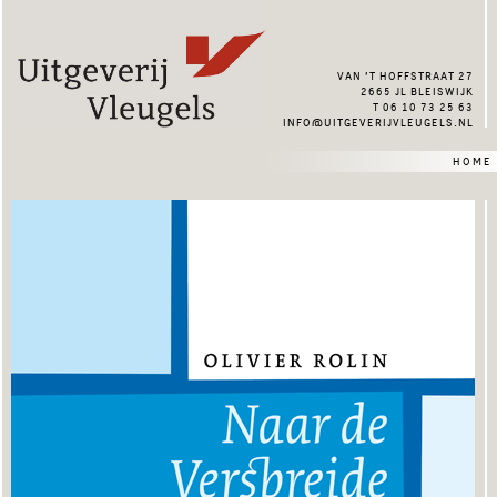
van ’t hoffstraat 27
2665 jl bleiswijk
t 06 10 73 25 63
info@uitgeverijvleugels.nl
home