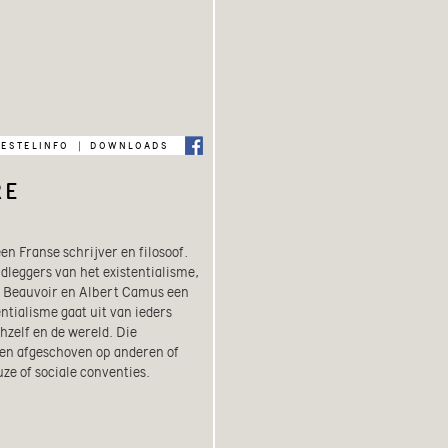
bestelinfo
downloads
|
RE
n Franse schrijver en filosoof
.
ndleggers van het existentialisme,
e Beauvoir en Albert Camus een
ntialisme gaat uit van ieders
hzelf en de wereld. Die
den afgeschoven op anderen of
ze of sociale conventies.