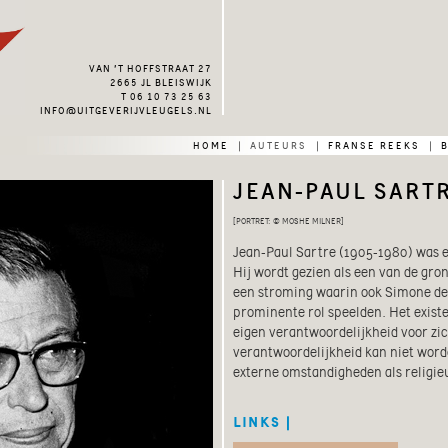
van ’t hoffstraat 27
2665 jl bleiswijk
t 06 10 73 25 63
info@uitgeverijvleugels.nl
home
auteurs
franse reeks
|
|
|
JEAN-PAUL SART
[PORTRET: © MOSHE MILNER]
Jean-Paul Sartre (1905-1980) was ee
Hij wordt gezien als een van de gro
een stroming waarin ook Simone d
prominente rol speelden. Het existe
eigen verantwoordelijkheid voor zic
verantwoordelijkheid kan niet wor
externe omstandigheden als religieu
LINKS |