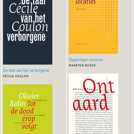
Opgeslagen locaties
maarten buser
De taal van het verborgene
cécile coulon