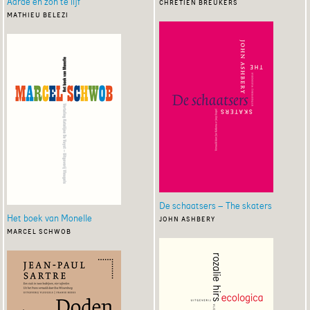
Aarde en zon te lijf
chrétien breukers
mathieu belezi
De schaatsers – The skaters
Het boek van Monelle
john ashbery
marcel schwob