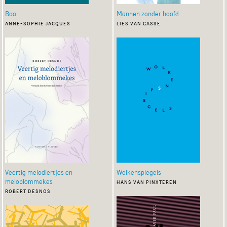
Boa
Mannen zonder hoofd
anne-sophie jacques
lies van gasse
Veertig melodiertjes en
Wolkenspiegels
meloblommekes
hans van pinxteren
robert desnos