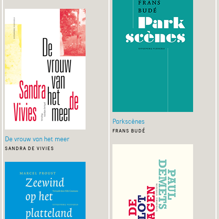
Parkscènes
frans budé
De vrouw van het meer
sandra de vivies