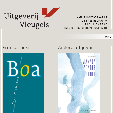
van ’t hoffstraat 27
2665 jl bleiswijk
t 06 10 73 25 63
info@uitgeverijvleugels.nl
home
Franse reeks
Andere uitgaven