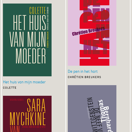
De pen in het hart
chrétien breukers
Het huis van mijn moeder
colette