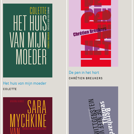
De pen in het hart
chrétien breukers
Het huis van mijn moeder
colette