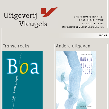
van ’t hoffstraat 27
2665 jl bleiswijk
t 06 10 73 25 63
info@uitgeverijvleugels.nl
home
Franse reeks
Andere uitgaven