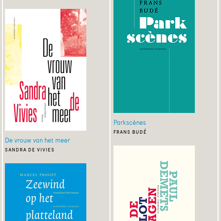
Parkscènes
frans budé
De vrouw van het meer
sandra de vivies