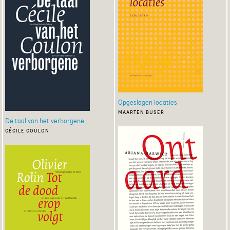
Opgeslagen locaties
maarten buser
De taal van het verborgene
cécile coulon