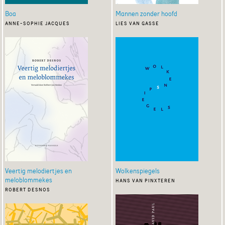
Boa
Mannen zonder hoofd
anne-sophie jacques
lies van gasse
Veertig melodiertjes en
Wolkenspiegels
meloblommekes
hans van pinxteren
robert desnos