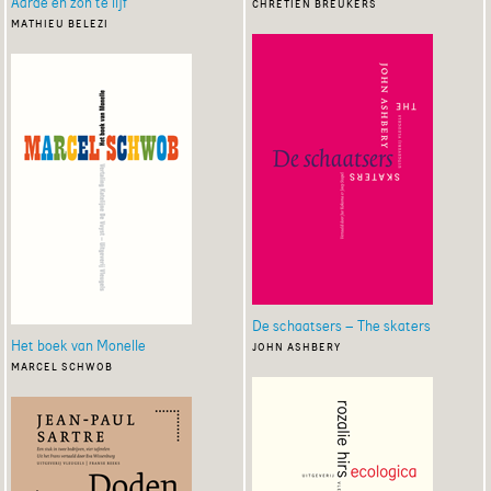
Aarde en zon te lijf
chrétien breukers
mathieu belezi
De schaatsers – The skaters
Het boek van Monelle
john ashbery
marcel schwob