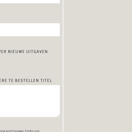
over nieuwe uitgaven
re te bestellen titel
re kortingen (info via