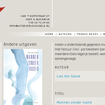
van ’t hoffstraat 27
2665 jl bleiswijk
t 06 10 73 25 63
info@uitgeverijvleugels.nl
home
auteurs
franse reeks
|
|
|
Andere uitgaven
Indien u onderstaande gegevens invu
met factuur (incl. portokosten) per
meerdere titels tegelijk bestelt, w
samengevoegd.
auteur
titel