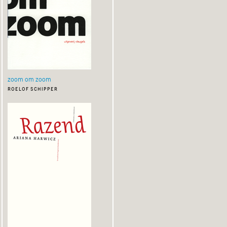
zoom om zoom
roelof schipper