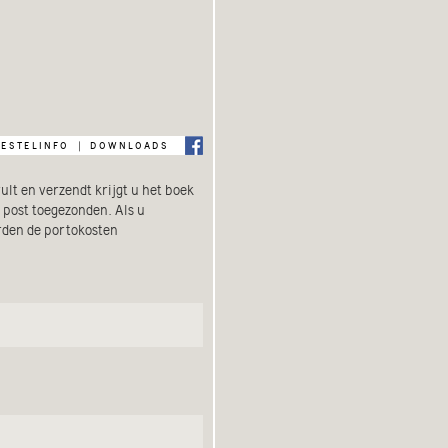
bestelinfo
downloads
|
lt en verzendt krijgt u het boek
 post toegezonden. Als u
orden de portokosten