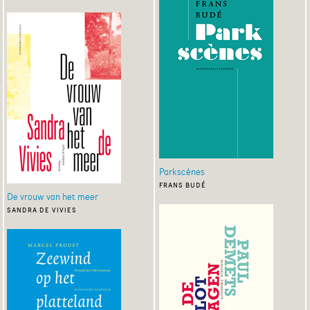
Parkscènes
frans budé
De vrouw van het meer
sandra de vivies