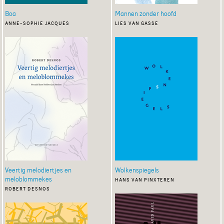
Boa
Mannen zonder hoofd
anne-sophie jacques
lies van gasse
Veertig melodiertjes en
Wolkenspiegels
meloblommekes
hans van pinxteren
robert desnos