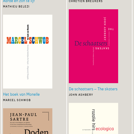
Aarde en zon te lijf
chrétien breukers
mathieu belezi
De schaatsers – The skaters
Het boek van Monelle
john ashbery
marcel schwob