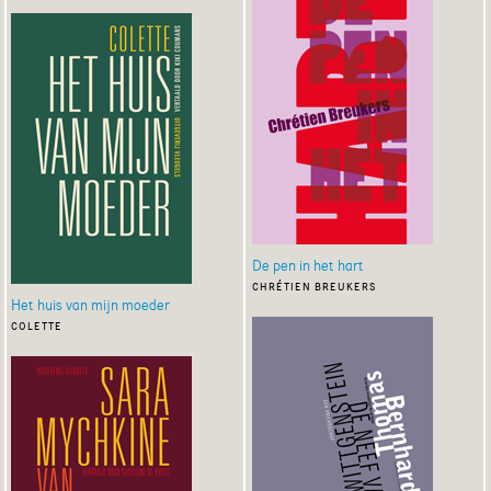
De pen in het hart
chrétien breukers
Het huis van mijn moeder
colette