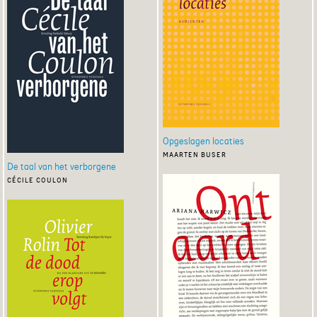
Opgeslagen locaties
maarten buser
De taal van het verborgene
cécile coulon