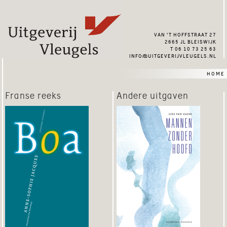
van ’t hoffstraat 27
2665 jl bleiswijk
t 06 10 73 25 63
info@uitgeverijvleugels.nl
home
Franse reeks
Andere uitgaven