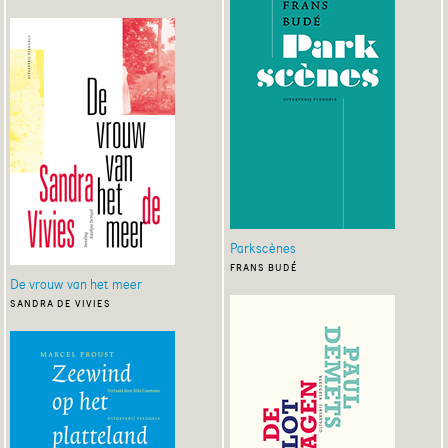
Parkscènes
frans budé
De vrouw van het meer
sandra de vivies