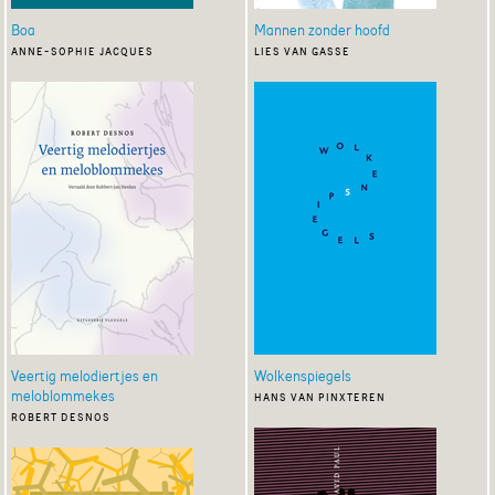
Boa
Mannen zonder hoofd
anne-sophie jacques
lies van gasse
Veertig melodiertjes en
Wolkenspiegels
meloblommekes
hans van pinxteren
robert desnos