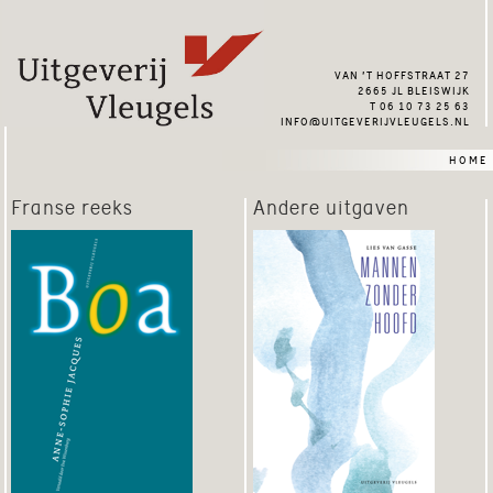
van ’t hoffstraat 27
2665 jl bleiswijk
t 06 10 73 25 63
info@uitgeverijvleugels.nl
home
Franse reeks
Andere uitgaven