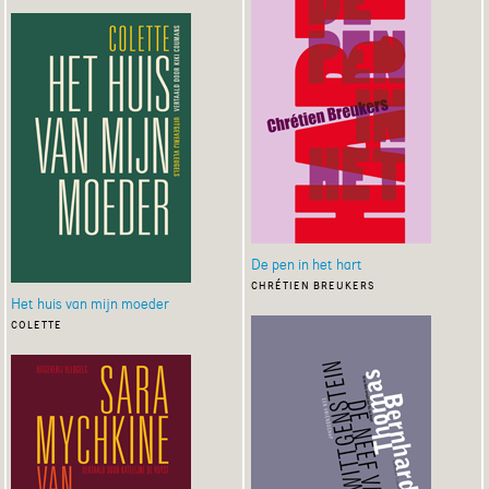
De pen in het hart
chrétien breukers
Het huis van mijn moeder
colette