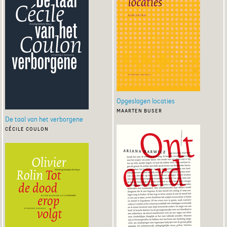
Opgeslagen locaties
maarten buser
De taal van het verborgene
cécile coulon