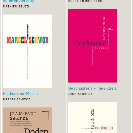
Aarde en zon te lijf
chrétien breukers
mathieu belezi
De schaatsers – The skaters
Het boek van Monelle
john ashbery
marcel schwob