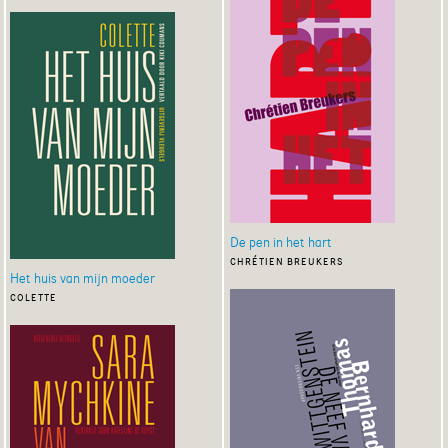
De pen in het hart
chrétien breukers
Het huis van mijn moeder
colette