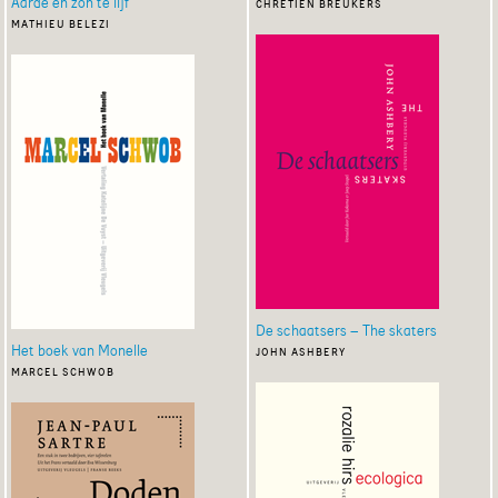
Aarde en zon te lijf
chrétien breukers
mathieu belezi
De schaatsers – The skaters
Het boek van Monelle
john ashbery
marcel schwob