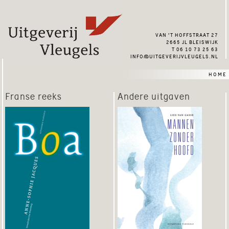
van ’t hoffstraat 27
2665 jl bleiswijk
t 06 10 73 25 63
info@uitgeverijvleugels.nl
home
Franse reeks
Andere uitgaven