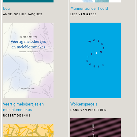
Boa
Mannen zonder hoofd
anne-sophie jacques
lies van gasse
Veertig melodiertjes en
Wolkenspiegels
meloblommekes
hans van pinxteren
robert desnos