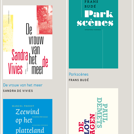
Parkscènes
frans budé
De vrouw van het meer
sandra de vivies