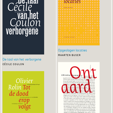
Opgeslagen locaties
maarten buser
De taal van het verborgene
cécile coulon